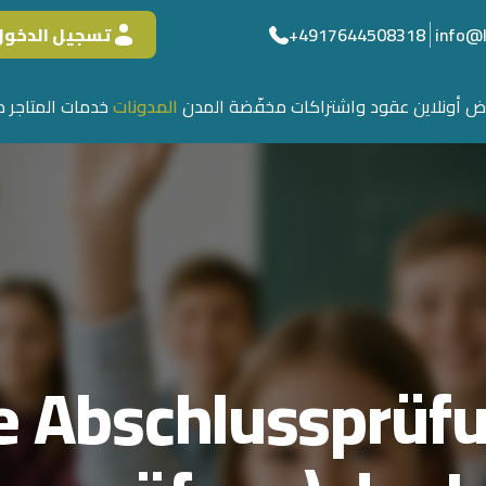
تسجيل الدخول
+4917644508318
info@
 أونلاين
عقود واشتراكات مخفّضة
المدن
المدونات
خدمات المتاجر
م
e Abschlussprüf