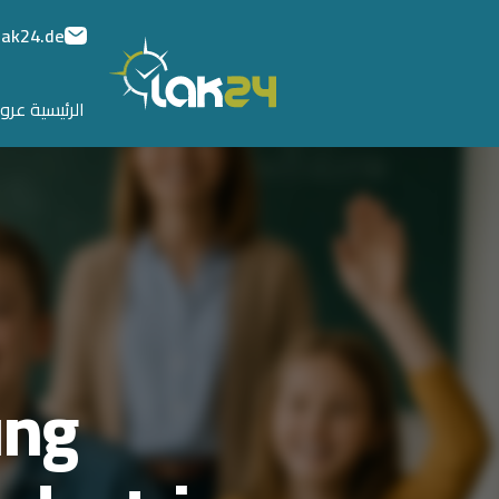
lak24.de
الرئيسية
عروض
ung