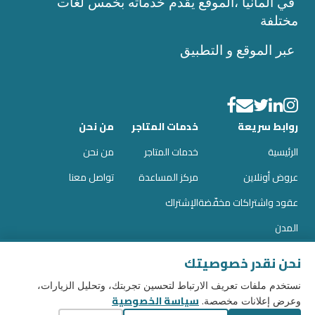
في ألمانيا ،الموقع يقدم خدماته بخمس لغات
مختلفة
عبر الموقع و التطبيق
روابط سريعة
خدمات المتاجر
من نحن
الرئيسية
خدمات المتاجر
من نحن
عروض أونلاين
مركز المساعدة
تواصل معنا
عقود واشتراكات مخفّضة
الإشتراك
المدن
المدونات
نحن نقدر خصوصيتك
نستخدم ملفات تعريف الارتباط لتحسين تجربتك، وتحليل الزيارات،
سياسة الخصوصية
وعرض إعلانات مخصصة.