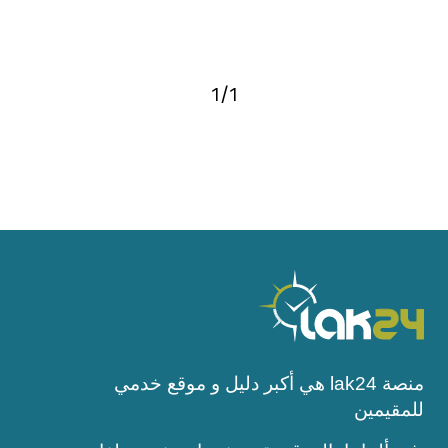
1
1
/
منصة lak24 هي أكبر دليل و موقع خدمي
للمقيمين