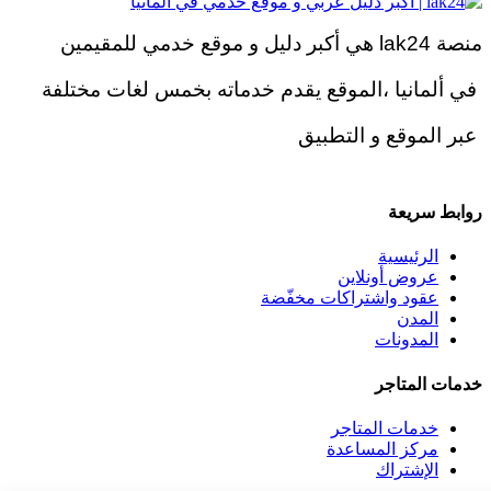
منصة lak24 هي أكبر دليل و موقع خدمي للمقيمين
في ألمانيا ،الموقع يقدم خدماته بخمس لغات مختلفة
عبر الموقع و التطبيق
روابط سريعة
الرئيسية
عروض أونلاين
عقود واشتراكات مخفّضة
المدن
المدونات
خدمات المتاجر
خدمات المتاجر
مركز المساعدة
الإشتراك