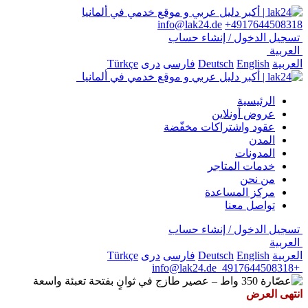
info@lak24.de
+4917644508318
تسجيل الدخول / إنشاء حساب
العربية
العربية
English
Deutsch
فارسی
دری
Türkçe
الرئيسية
عروض أونلاين
عقود واشتراكات مخفّضة
المدن
المدونات
خدمات المتاجر
من نحن
مركز المساعدة
تواصل معنا
تسجيل الدخول / إنشاء حساب
العربية
العربية
English
Deutsch
فارسی
دری
Türkçe
info@lak24.de
+4917644508318
انتهى العرض