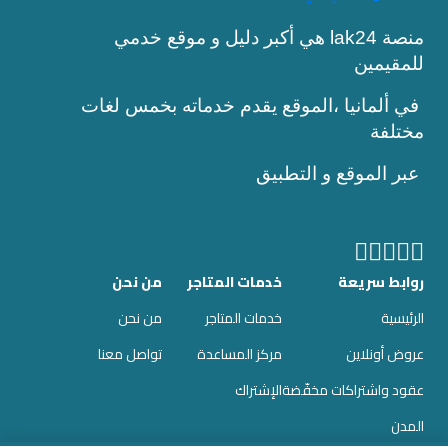
منصة lak24 هي أكبر دليل و موقع خدمي
للمقيمين
في ألمانيا ،الموقع يقدم خدماته بخمس لغات
مختلفة
عبر الموقع و التطبيق
روابط سريعة
خدمات المتاجر
من نحن
الرئيسية
خدمات المتاجر
من نحن
عروض أونلاين
مركز المساعدة
تواصل معنا
عقود واشتراكات مخفّضة
الإشتراك
المدن