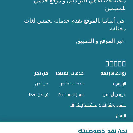
منصة lak24 هي أكبر دليل و موقع خدمي
للمقيمين
في ألمانيا ،الموقع يقدم خدماته بخمس لغات
مختلفة
عبر الموقع و التطبيق
روابط سريعة
خدمات المتاجر
من نحن
الرئيسية
خدمات المتاجر
من نحن
عروض أونلاين
مركز المساعدة
تواصل معنا
عقود واشتراكات مخفّضة
الإشتراك
المدن
المدونات
نحن نقدر خصوصيتك