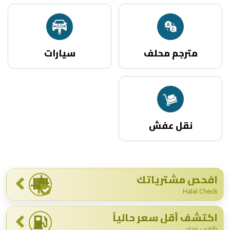
مترجم محلف
سيارات
نقل عفش
افحص مشترياتك
Halal Check
اكتشف أقل سعر حالياً
بالقرب منك