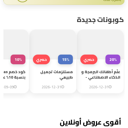
كوبونات جديدة
10%
15%
20%
حصري
حصري
علّم أطفالك البرمجة و
مستلزمات تجميل
كود خصم s
الذكاء الاصطناعي -
طبيعي
بنسبة 10% ع
كورس خاص
منتجات مختارة
26-09-09
2026-12-31
2026-12-31
أقوى عروض أونلاين