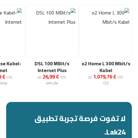
se Kabel-
DSL 100 MBit/s
o2 Home L 300 Mbit/s
rnet
Internet Plus
Kabel
9 €
26,99 €
1.079,76 €
mtl.
ab
mtl.
ab
mtl.
fone
sim.de
O2
لا تفوت فرصة تجربة تطبيق
Lak24.